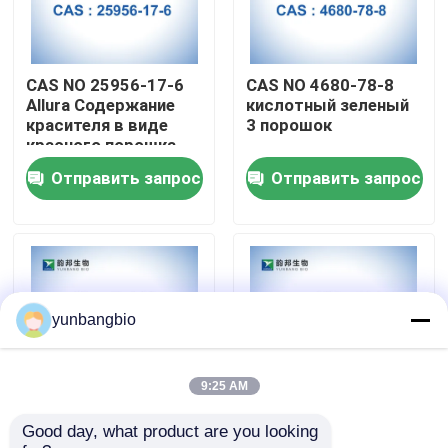
Путешествие фабрики
CAS NO 25956-17-6
CAS NO 4680-78-8
Allura Содержание
кислотный зеленый
Проверка качества
красителя в виде
3 порошок
красного порошка
AC 80%
Отправить запрос
Отправить запрос
Свяжитесь мы
Новости
Случаи
yunbangbio
биологические буфера
9:25 AM
Good day, what product are you looking 
Allura Red AC
X-GluA порошок CAS
биохимические реагенты