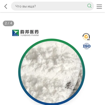
2
/
4