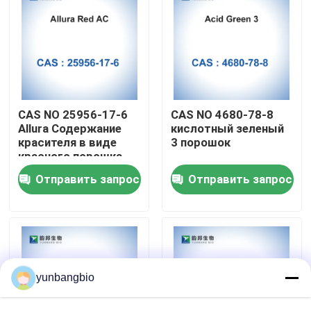
Путешествие фабрики
Проверка качества
CAS NO 25956-17-6
CAS NO 4680-78-8
Свяжитесь мы
Allura Содержание
кислотный зеленый
красителя в виде
3 порошок
красного порошка
AC 80%
Новости
Отправить запрос
Отправить запрос
Случаи
биологические буфера
yunbangbio
биохимические реагенты