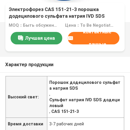
Электрофорез CAS 151-21-3 порошка
додецилового сульфата натрия IVD SDS
MOQ：Быть обсуженным
Цена：To Be Negotiated
контактные
Лучшая цена
данные
Характер продукции
Порошок додецилового сульфат
а натрия SDS
,
Высокий свет:
Сульфат натрия IVD SDS додеци
ловый
,
CAS 151-21-3
Время доставки
3-7 рабочих дней