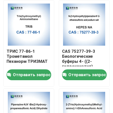
ТРИС 77-86-1
CAS 75277-39-3
Трометамол
Биологические
Пеханорм ТРИЗМАТ
буферы 4- ((2-
гидроксиэтил)
пиперазин-1-
Отправить запрос
Отправить запрос
этанесульфоновая
Дом
кислота
Продукты
О нас