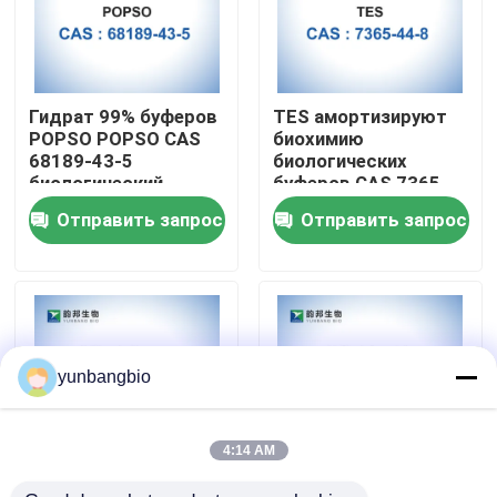
Путешествие фабрики
Гидрат 99% буферов
TES амортизируют
Проверка качества
POPSO POPSO CAS
биохимию
68189-43-5
биологических
биологический
буферов CAS 7365-
Свяжитесь мы
44-8 бескислотную
Отправить запрос
Отправить запрос
Новости
Случаи
yunbangbio
биологические буфера
4:14 AM
биохимические реагенты