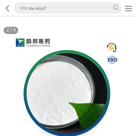
2
/
4