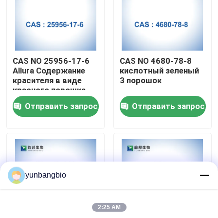
Путешествие фабрики
Проверка качества
CAS NO 25956-17-6
CAS NO 4680-78-8
Allura Содержание
кислотный зеленый
красителя в виде
3 порошок
Свяжитесь мы
красного порошка
AC 80%
Отправить запрос
Отправить запрос
Новости
Случаи
yunbangbio
биологические буфера
2:25 AM
биохимические реагенты