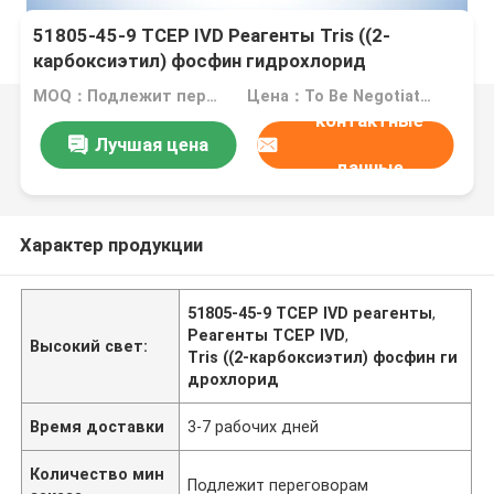
51805-45-9 TCEP IVD Реагенты Tris ((2-
карбоксиэтил) фосфин гидрохлорид
MOQ：Подлежит переговорам
Цена：To Be Negotiated
контактные
Лучшая цена
данные
Характер продукции
51805-45-9 TCEP IVD реагенты
,
Реагенты TCEP IVD
,
Высокий свет:
Tris ((2-карбоксиэтил) фосфин ги
дрохлорид
Время доставки
3-7 рабочих дней
Количество мин
Подлежит переговорам