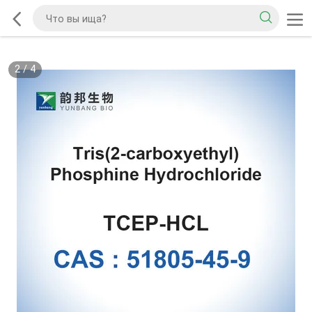
2
/
4