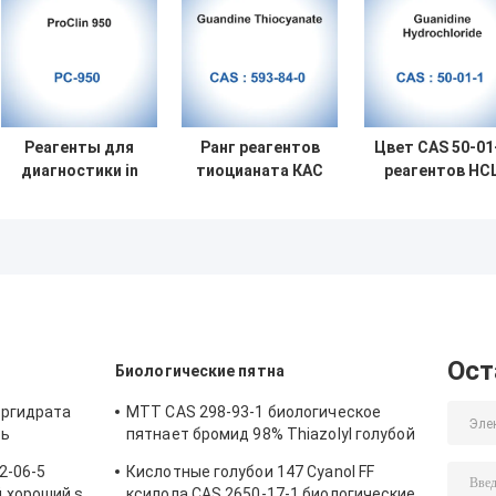
Реагенты для
Ранг реагентов
Цвет CAS 50-01
диагностики in
тиоцианата КАС
реагентов HC
vitro ProClin 950
593-84-0 ИВД
хлоргидрата
PC-950 MIT Без
гуанидина
гуанидина in vit
стабилизатора
молекулярная
диагностическ
белый
Ост
Биологические пятна
оргидрата
MTT CAS 298-93-1 биологическое
ть
пятнает бромид 98% Thiazolyl голубой
Tetrazolium
2-06-5
Кислотные голубои 147 Cyanol FF
 хороший s
ксилола CAS 2650-17-1 биологические