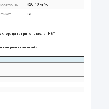
воримость:
Н2О: 10 мг/мл
ификат:
ISO
 хлорида нитротетразолия НБТ
кие реагенты in vitro