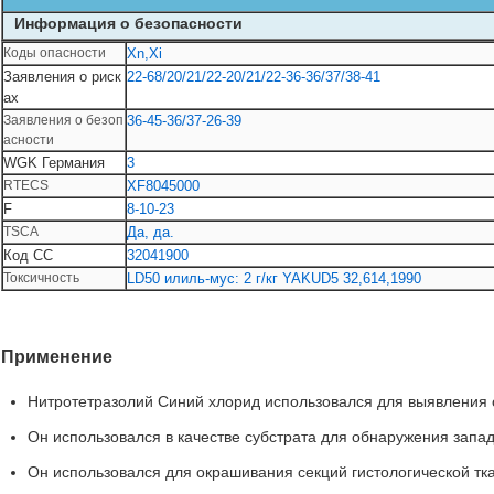
Информация о безопасности
Коды опасности
Xn,Xi
Заявления о риск
22-68/20/21/22-20/21/22-36-36/37/38-41
ах
Заявления о безоп
36-45-36/37-26-39
асности
WGK Германия
3
RTECS
XF8045000
F
8-10-23
TSCA
Да, да.
Код СС
32041900
Токсичность
LD50 илиль-мус: 2 г/кг YAKUD5 32,614,1990
Применение
Нитротетразолий Синий хлорид использовался для выявления о
Он использовался в качестве субстрата для обнаружения запа
Он использовался для окрашивания секций гистологической тк