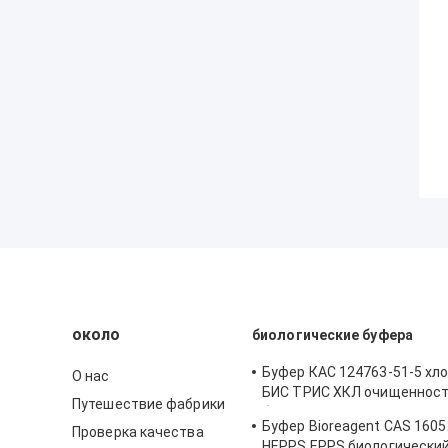
около
биологические буфера
Буфер КАС 124763-51-5 хл
О нас
БИС ТРИС ХКЛ очищеннос
Путешествие фабрики
биореагента 98%
Буфер Bioreagent CAS 1605
Проверка качества
HEPPS EPPS биологический