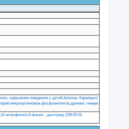
иноз, нарушения поведения у детей,болезнь Хиршпрунг
ктерий,микроорганизмов,фосфоинозитов,дрожжи; генери
[3-(4-нитрофенил)-5-фенил-, дихлорид (298-83-9)