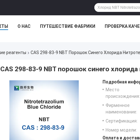
КТЫ
О НАС
ПУТЕШЕСТВИЕ ФАБРИКИ
ПРОВЕРКА КАЧ
кие реагенты
CAS 298-83-9 NBT Порошок Синего Хлорида Нитрот
CAS 298-83-9 NBT порошок синего хлорида
Подробная инфор
Место
происхождения:
Фирменное
наименование:
Сертификация:
Номер модели:
Оплата и достав