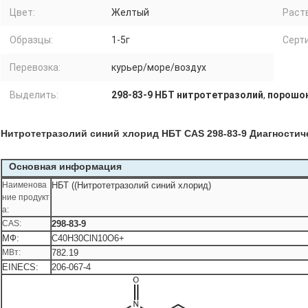
Цвет:
Желтый
Раст
Образцы:
1-5г
Серт
Перевозка:
курьер/море/воздух
Выделить:
298-83-9 НБТ нитротетразолий
,
порошок
Нитротетразолий синий хлорид НБТ CAS 298-83-9 Диагностичес
Основная информация
Наименова
НБТ ((Нитротетразолий синий хлорид)
ние продукт
а:
CAS:
298-83-9
МФ:
C40H30ClN10O6+
МВт:
782.19
EINECS:
206-067-4