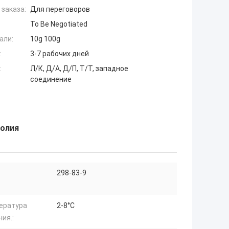
заказа:
Для переговоров
To Be Negotiated
али:
10g 100g
:
3-7 рабочих дней
:
Л/К, Д/А, Д/П, Т/Т, западное
соединение
золия
298-83-9
ература
2-8°C
ия.: