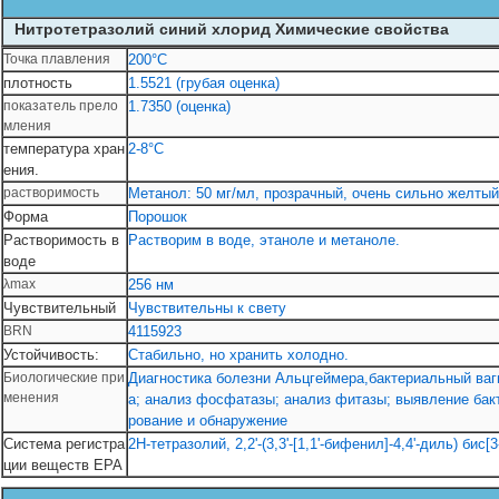
Нитротетразолий синий хлорид Химические свойства
Точка плавления
200°С
плотность
1.5521 (грубая оценка)
показатель прело
1.7350 (оценка)
мления
температура хран
2-8°C
ения.
растворимость
Метанол: 50 мг/мл, прозрачный, очень сильно желтый
Форма
Порошок
Растворимость в
Растворим в воде, этаноле и метаноле.
воде
λmax
256 нм
Чувствительный
Чувствительны к свету
BRN
4115923
Устойчивость:
Стабильно, но хранить холодно.
Биологические при
Диагностика болезни Альцгеймера,бактериальный ваг
менения
а; анализ фосфатазы; анализ фитазы; выявление ба
рование и обнаружение
Система регистра
2H-тетразолий, 2,2'-(3,3'-[1,1'-бифенил]-4,4'-диль) бис
ции веществ EPA