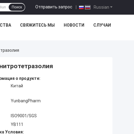
Отправить запрос
|
Russian
Поиск
ЕСТВА
СВЯЖИТЕСЬ МЫ
НОВОСТИ
СЛУЧАИ
етразолия
 нитротетразолия
мация о продукте:
Китай
YunbangPharm
ISO9001/SGS
YB111
ка Условия: