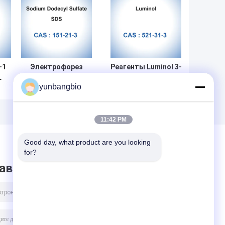
-1
Электрофорез
Реагенты Luminol 3-
L
CAS 151-21-3
Aminophthalhydrazide
yunbangbio
порошка
CAS 521-31-3 in vitro
ro
додецилового
диагностические
ое
сульфата натрия
IVD SDS
11:42 PM
Good day, what product are you looking 
for?
авить сообщение