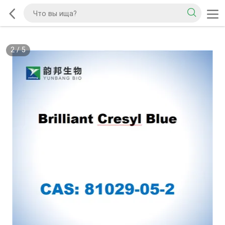
2
/
5