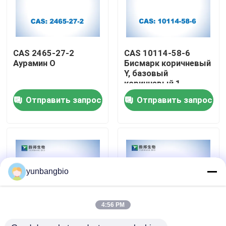
Путешествие фабрики
CAS 2465-27-2
CAS 10114-58-6
Проверка качества
Аурамин О
Бисмарк коричневый
Y, базовый
коричневый 1
Свяжитесь мы
Отправить запрос
Отправить запрос
Новости
Случаи
yunbangbio
биологические буфера
4:56 PM
биохимические реагенты