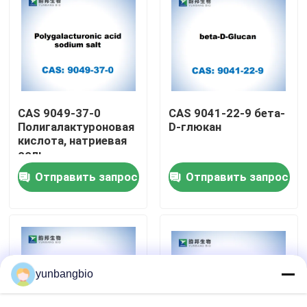
Путешествие фабрики
Проверка качества
CAS 9049-37-0
CAS 9041-22-9 бета-
Свяжитесь мы
Полигалактуроновая
D-глюкан
кислота, натриевая
соль
Новости
Отправить запрос
Отправить запрос
Случаи
биологические буфера
yunbangbio
биохимические реагенты