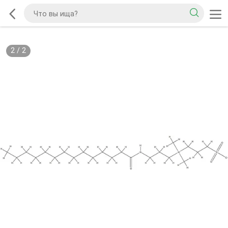
2
/
2