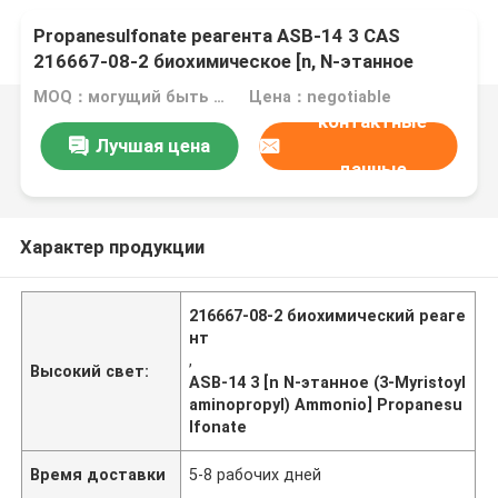
Propanesulfonate реагента ASB-14 3 CAS
216667-08-2 биохимическое [n, N-этанное
ammonio (3-myristoylaminopropyl)]
MOQ：могущий быть предметом переговоров
Цена：negotiable
контактные
Лучшая цена
данные
Характер продукции
216667-08-2 биохимический реаге
нт
,
Высокий свет:
ASB-14 3 [n N-этанное (3-Myristoyl
aminopropyl) Ammonio] Propanesu
lfonate
Время доставки
5-8 рабочих дней