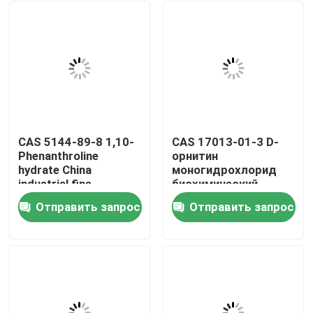
CAS 5144-89-8 1,10-
CAS 17013-01-3 D-
Phenanthroline
орнитин
hydrate China
моногидрохлорид
industrial fine
биохимический
chemicals factory
реагент для
Отправить запрос
Отправить запрос
лабораторий
Дом
Продукты
О нас