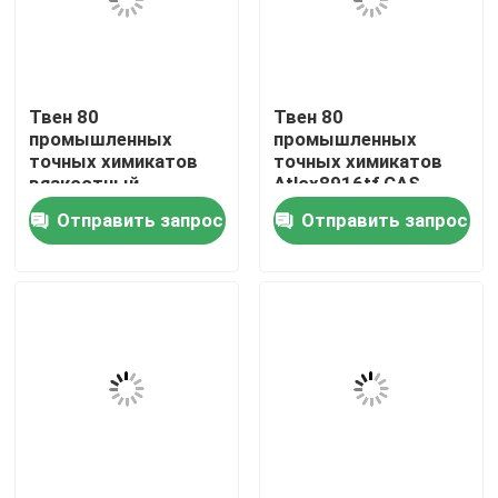
Путешествие фабрики
Твен 80
Твен 80
Проверка качества
промышленных
промышленных
точных химикатов
точных химикатов
вязкостный
Atlox8916tf CAS
Свяжитесь мы
жидкостный CAS
9005-65-6
Отправить запрос
Отправить запрос
9005-65-6
Новости
Случаи
биологические буфера
биохимические реагенты