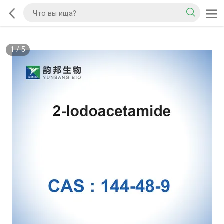
1
/
5