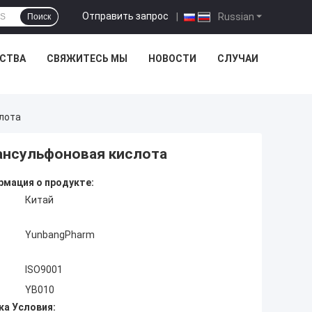
Отправить запрос
|
Russian
Поиск
ЕСТВА
СВЯЖИТЕСЬ МЫ
НОВОСТИ
СЛУЧАИ
лота
ансульфоновая кислота
мация о продукте:
Китай
YunbangPharm
ISO9001
YB010
ка Условия: