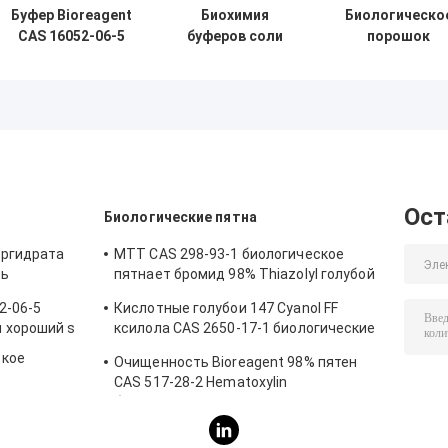
Буфер Bioreagent
Биохимия
Биологическо
CAS 16052-06-5
буферов соли
порошок
HEPPS EPPS
натрия CAS
Bioreagent CA
биологический
75277-39-3
26239-55-4
хороший s
HEPES
буфера ADA
биологических
кристаллическ
Ост
Биологические пятна
оргидрата
MTT CAS 298-93-1 биологическое
ть
пятнает бромид 98% Thiazolyl голубой
Tetrazolium
2-06-5
Кислотные голубои 147 Cyanol FF
 хороший s
ксилола CAS 2650-17-1 биологические
пятная Bioreagent
ское
Очищенность Bioreagent 98% пятен
-
CAS 517-28-2 Hematoxylin
биологическая