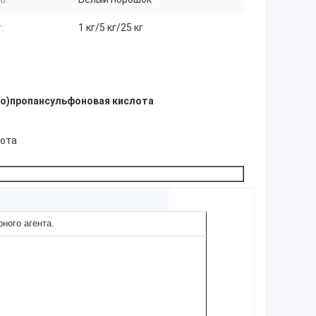
:
1 кг/5 кг/25 кг
о)пропансульфоновая кислота
лота
ного агента.