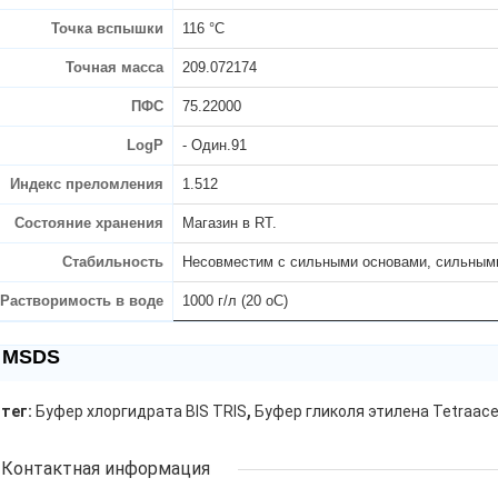
Точка вспышки
116 °C
Точная масса
209.072174
ПФС
75.22000
LogP
- Один.91
Индекс преломления
1.512
Состояние хранения
Магазин в RT.
Стабильность
Несовместим с сильными основами, сильным
Растворимость в воде
1000 г/л (20 oC)
MSDS
,
тег:
Буфер хлоргидрата BIS TRIS
Буфер гликоля этилена Tetraac
Контактная информация