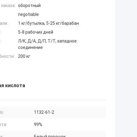
заказа:
оборотный
negotiable
али:
1 кг/бутылка, 5-25 кг/барабан
:
5-8 рабочих дней
:
Л/К, Д/А, Д/П, Т/Т, западное
соединение
бности:
200 кг
ая кислота
o:
1132-61-2
ота:
99%
а:
Белый порошок