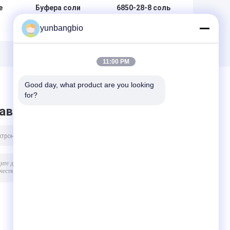
е
Буфера соли
6850-28-8 соль
натрия MES
ацетата Tris
yunbangbio
S
биологические
буфера ацетата
пудрят
Tris
Bioreagent CAS
(оксиметильного)
ий
71119-23-8
Aminomethane
11:00 PM
Good day, what product are you looking 
for?
авить сообщение