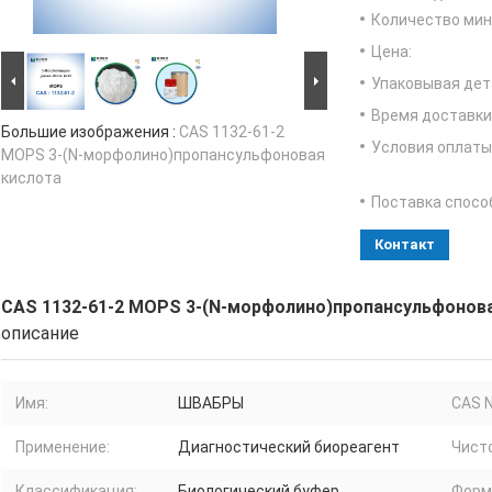
Количество мин 
Цена:
Упаковывая дет
Время доставки
Большие изображения :
CAS 1132-61-2
Условия оплаты
MOPS 3-(N-морфолино)пропансульфоновая
кислота
Поставка спосо
Контакт
CAS 1132-61-2 MOPS 3-(N-морфолино)пропансульфонов
описание
Имя:
ШВАБРЫ
CAS N
Применение:
Диагностический биореагент
Чист
Классификация:
Биологический буфер
Форм