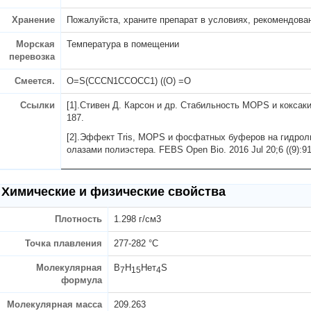
Хранение
Пожалуйста, храните препарат в условиях, рекомендова
Морская
Температура в помещении
перевозка
Смеется.
O=S(CCCN1CCOCC1) ((O) =O
Ссылки
[1].
Стивен Д. Карсон и др. Стабильность MOPS и коксаки
187.
[2].
Эффект Tris, MOPS и фосфатных буферов на гидролиз
олазами полиэстера. FEBS Open Bio. 2016 Jul 20;6 ((9):91
Химические и физические свойства
Плотность
1.298 г/см3
Точка плавления
277-282 °C
Молекулярная
В
H
Нет
S
7
15
4
формула
Молекулярная масса
209.263