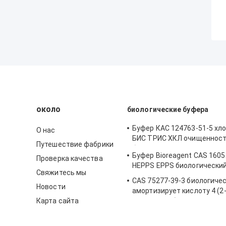
около
биологические буфера
Буфер КАС 124763-51-5 хл
О нас
БИС ТРИС ХКЛ очищеннос
Путешествие фабрики
биореагента 98%
Буфер Bioreagent CAS 1605
Проверка качества
HEPPS EPPS биологический
Свяжитесь мы
CAS 75277-39-3 биологиче
Новости
амортизирует кислоту 4 (2
Карта сайта
Hydroxyethyl) Piperazine-1-
Ethanesulfonic