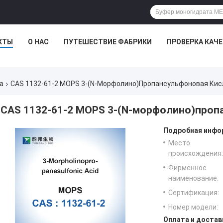
КТЫ
О НАС
ПУТЕШЕСТВИЕ ФАБРИКИ
ПРОВЕРКА КАЧ
а
CAS 1132-61-2 MOPS 3-(N-Морфолино)пропансульфоновая Кис
CAS 1132-61-2 MOPS 3-(N-морфолино)проп
Подробная инфор
Место
происхождения:
Фирменное
наименование:
Сертификация:
Номер модели:
Оплата и достав