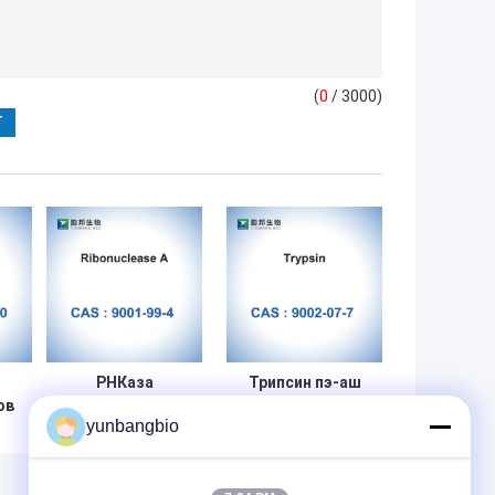
(
0
/ 3000)
РНКаза
Трипсин пэ-аш
ов
рибонуклеаза a
энзимов 7,6
yunbangbio
-0
от глупого
катализаторов
е/
панкреаса
CAS 9002-07-7
й
биологического
биологический