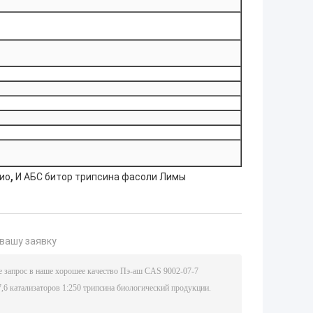
,
био
И АБС битор трипсина фасоли Лимы
вашу заявку