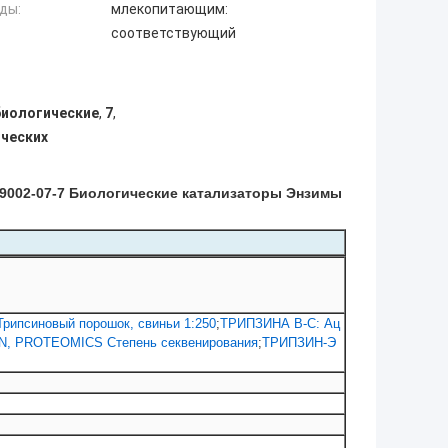
ды:
млекопитающим:
соответствующий
биологические
,
7
,
ических
9002-07-7 Биологические катализаторы Энзимы
Трипсиновый порошок, свиньи 1:250
;
ТРИПЗИНА В-С: Ац
N, PROTEOMICS Степень секвенирования
;
ТРИПЗИН-Э