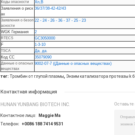
Коды опасности
Xn,B
Заявления о риск
36/37/38-42-42/43
ах
Заявления о безоп
22 - 24 - 26 - 36 - 37 - 25 - 23
асности
WGK Германия
2
RTECS
GC3050000
F
1-3-10
TSCA
Да, да.
Код СС
35079090
Данные о опасных
9002-07-7 ((Данные о опасных веществах)
веществах
,
тег:
Тромбин от глупой плазмы
Энзим катализатора протеазы k 
Контактная информация
HUNAN YUNBANG BIOTECH INC.
Оставьте 
Контактное лицо:
Maggie Ma
Телефон:
+0086 188 7414 9531