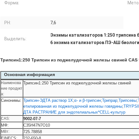
Форма:
Мето
PH:
7,6
Энзимы катализаторов 1:250 трипсина 
Выделить:
6 энзима катализаторов ПЭ-АШ биолог
Трипсин1:250 Трипсин из поджелудочной железы свиней CAS 
Основная информация
Наименова
Трипсин1:250 Трипсин из поджелудочной железы свиней
ние продукт
а:
Синонимы:
Трипсин-ЭДТА раствор 1X
;
α- и β-трипсин
;
Трипрар
;
Трипсевы
;
етилированная из поджелудочной железы говядины
;
TRYPSI
ДТА РАСТРАНИЕ для эндотелиальных*CELL-культур
CAS:
9002-07-7
МФ:
C35H47N7O10
МВт:
725.78858
EINECS:
232-650-8