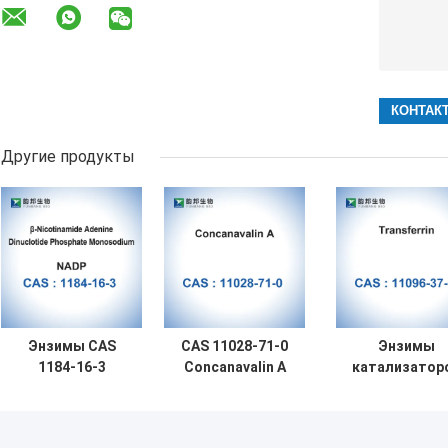
Другие продукты
Энзимы CAS
CAS 11028-71-0
Энзимы
1184-16-3
Concanavalin A
катализатор
катализаторов
от Canavalia
CAS 11096-37
мононатриевого
Ensiformis Jack
биологически
соли NADP
Bean
человечески