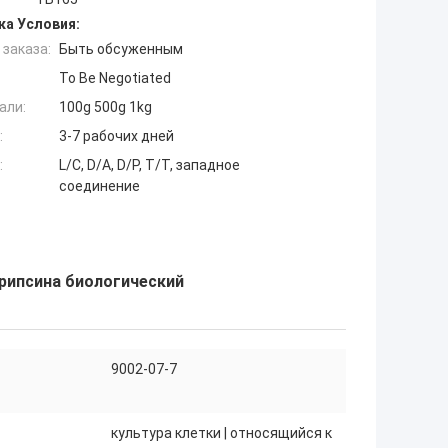
ка Условия:
заказа:
Быть обсуженным
To Be Negotiated
али:
100g 500g 1kg
:
3-7 рабочих дней
:
L/C, D/A, D/P, T/T, западное
соединение
трипсина биологический
9002-07-7
культура клетки | относящийся к