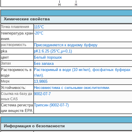
Химические свойства
Точка плавления
115°С
температура хран
-20°C
ения.
растворимость
Присоединяется к водному буферу
pka
pK1:6.25 (25°C,μ=0,1)
цвет
Белый порошок
Запах
Без запаха
Растворимость в
Растворимый в воде (10 мг/мл), фосфатных буферах 
воде
г/мл).
Мерк
13,9865
Устойчивость:
Несовместима с сильными окислителями.
Ссылка на базу да
9002-07-7
нных CAS
Система регистра
Трипсин (9002-07-7)
ции веществ EPA
Информация о безопасности