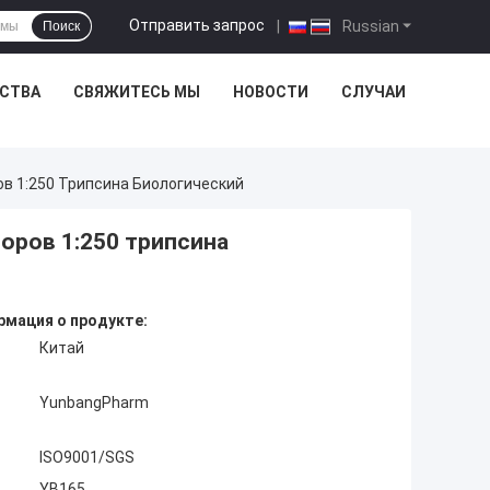
Отправить запрос
|
Russian
Поиск
ЕСТВА
СВЯЖИТЕСЬ МЫ
НОВОСТИ
СЛУЧАИ
ов 1:250 Трипсина Биологический
торов 1:250 трипсина
мация о продукте:
Китай
YunbangPharm
ISO9001/SGS
YB165