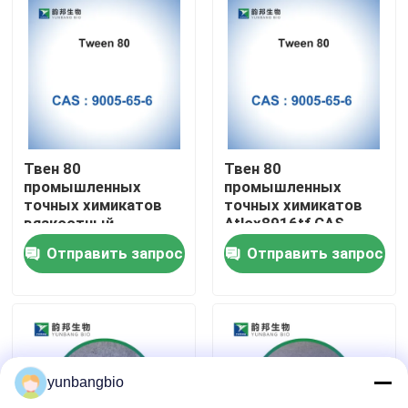
Путешествие фабрики
Проверка качества
Свяжитесь мы
Твен 80
Твен 80
промышленных
промышленных
точных химикатов
точных химикатов
вязкостный
Atlox8916tf CAS
Новости
жидкостный CAS
9005-65-6
Отправить запрос
Отправить запрос
9005-65-6
Случаи
биологические буфера
yunbangbio
биохимические реагенты