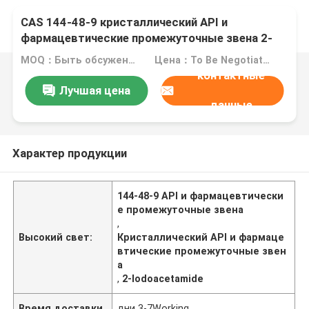
CAS 144-48-9 кристаллический API и
фармацевтические промежуточные звена 2-
Iodoacetamide
MOQ：Быть обсуженным
Цена：To Be Negotiated
контактные
Лучшая цена
данные
Характер продукции
144-48-9 API и фармацевтически
е промежуточные звена
,
Высокий свет:
Кристаллический API и фармаце
втические промежуточные звен
а
,
2-Iodoacetamide
Время доставки
дни 3-7Working