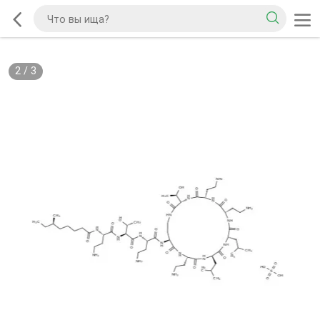
2
/
3