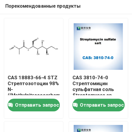
Порекомендованные продукты
CAS 18883-66-4 STZ
CAS 3810-74-0
Стрептозотоцин 98%
Стрептомицин
N-
сульфатная соль
Дом
((Methylnitrosocarbamoyl)
Streptomyces sp.
-α-D-глюкозамин
Отправить запрос
Отправить запрос
Продукты
О нас