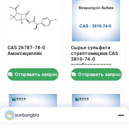
Путешествие фабрики
Проверка качества
CAS 26787-78-0
Сырье сульфата
Свяжитесь мы
Амоксициллин
стрептомицина CAS
3810-74-0
антибиотическое
Новости
Отправить запрос
Отправить запрос
Случаи
биологические буфера
yunbangbio
биохимические реагенты