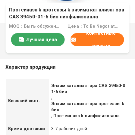
Протеиназа k протеазы k энзима катализатора
CAS 39450-01-6 био лиофилизовала
MOQ：Быть обсуженным
Цена：To Be Negotiated
контактные
Лучшая цена
данные
Характер продукции
Энзим катализатора CAS 39450-0
1-6 био
,
Высокий свет:
Энзим катализатора протеазы k
био
,
Протеиназа k лиофилизовала
Время доставки
3-7 рабочих дней