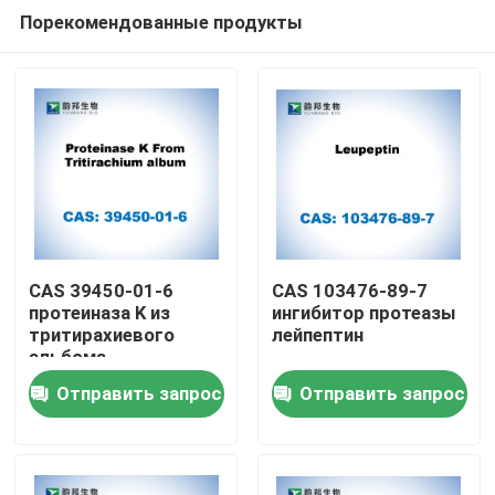
Порекомендованные продукты
CAS 39450-01-6
CAS 103476-89-7
протеиназа K из
ингибитор протеазы
тритирахиевого
лейпептин
Дом
альбома
Отправить запрос
Отправить запрос
Продукты
О нас