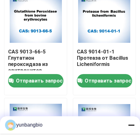
Путешествие фабрики
Проверка качества
CAS 9013-66-5
CAS 9014-01-1
Свяжитесь мы
Глутатион
Протеаза от Bacillus
пероксидаза из
Licheniformis
эритроцитов
крупного рогатого
Новости
Отправить запрос
Отправить запрос
скота
Случаи
биологические буфера
yunbangbio
биохимические реагенты